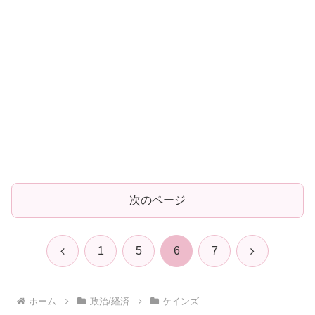
次のページ
前
次
1
5
6
7
へ
へ
ホーム
政治/経済
ケインズ