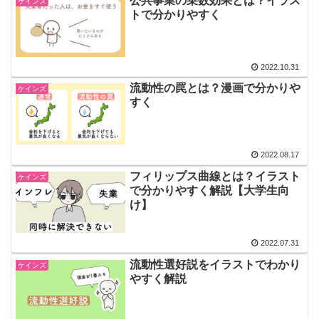
公共事業の乗数効果とは？イラス
ケインズ
トで分かりやすく
2022.10.31
流動性の罠とは？漫画で分かりや
ケインズ
すく
2022.08.17
フィリップス曲線とは？イラスト
ケインズ
で分かりやすく解説【大学生向
け】
2022.07.31
流動性選好説をイラストでわかり
ケインズ
やすく解説