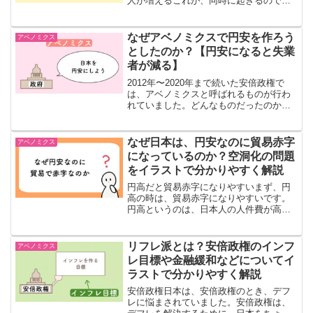
人が増えるこれが、同時に起きるので、
銀行の金利が上がります。どういうこと
か、みていきます。お金を預ける人が減
る物価がどんどん上がっているときは、
なぜアベノミクスで円安を作ろう
アベノミクス
早く買い物をしないとソン...
としたのか？【円安になると失業
者が減る】
2012年〜2020年まで続いた安倍政権で
は、アベノミクスと呼ばれるものが行わ
れていました。どんなものだったのか、
見ていきます。アベノミクスアベノミク
スの目標の一つは、円安にすることで
す。円安になれば、失業者が減って景気
なぜ日本は、円安なのに貿易赤字
アベノミクス
が良くなると考えられ...
になっているのか？空洞化の問題
をイラストで分かりやすく解説
円高だと貿易赤字になりやすいまず、円
高の時は、貿易赤字になりやすいです。
円高というのは、日本人の人件費が高い
ということです。円高の時は、国内で商
品を作ると、人件費が高いので、商品の
値段も高くなってしまいます。つまり、
リフレ派とは？安倍政権のインフ
アベノミクス
日本で作った商品が海外で...
レ目標や金融緩和などについてイ
ラストで分かりやすく解説
安倍政権日本は、安倍政権のとき、デフ
レに悩まされていました。安倍政権は、