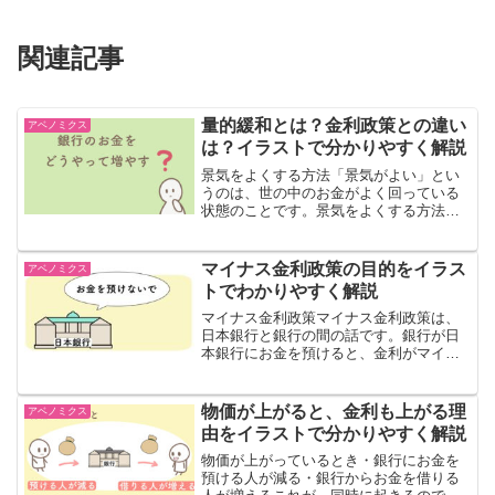
関連記事
量的緩和とは？金利政策との違い
アベノミクス
は？イラストで分かりやすく解説
景気をよくする方法「景気がよい」とい
うのは、世の中のお金がよく回っている
状態のことです。景気をよくする方法
は、世の中のお金を増やすことです。日
本に流れているお金の量を増やしてしま
えば、お金がグルグル回って、景気が良
マイナス金利政策の目的をイラス
アベノミクス
くなります。じゃあ、どうや...
トでわかりやすく解説
マイナス金利政策マイナス金利政策は、
日本銀行と銀行の間の話です。銀行が日
本銀行にお金を預けると、金利がマイナ
スになるというルールです。金利がマイ
ナスになるとは、どういう状況でしょう
か？ますば、普通の状況から見ていきま
物価が上がると、金利も上がる理
アベノミクス
す。普通の金利まずは、普...
由をイラストで分かりやすく解説
物価が上がっているとき・銀行にお金を
預ける人が減る・銀行からお金を借りる