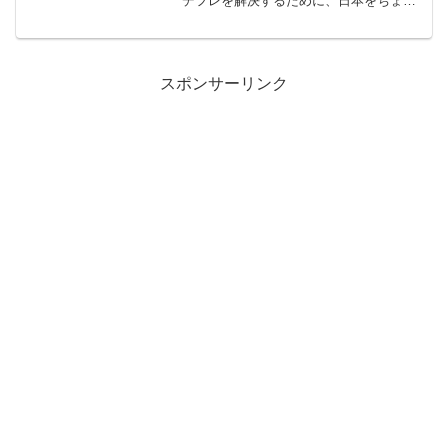
デフレを解決するために、日本をちょっ
と、インフレにしようと考えました。イ
ンフレを作ろうとする人たちのことをリ
フレ派と言います。リフレーションリフ
レーションとは、ゆるやか...
スポンサーリンク