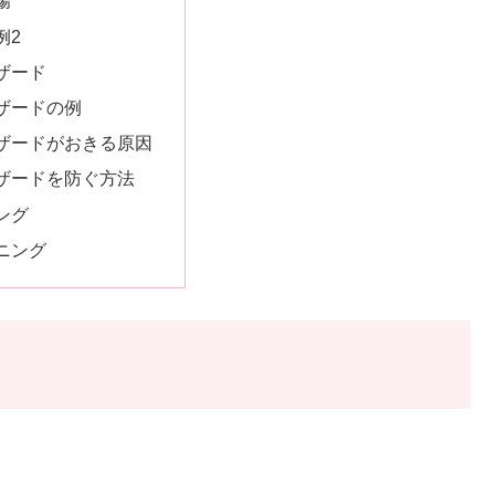
場
例2
ザード
ザードの例
ザードがおきる原因
ザードを防ぐ方法
ング
ニング