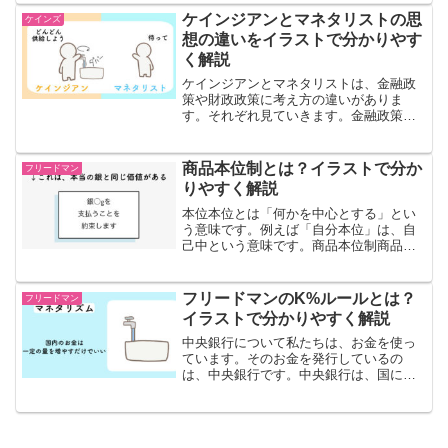
りするチカラを持っています。それを
ケインジアンとマネタリストの思
ケインズ
「金融政策」や「財政...
想の違いをイラストで分かりやす
く解説
ケインジアンとマネタリストは、金融政
策や財政政策に考え方の違いがありま
す。それぞれ見ていきます。金融政策に
ついてケインジアンとマネタリストは、
国内のお金増やすという点に関して、意
見の違いがあります。ケインジアンは、
商品本位制とは？イラストで分か
フリードマン
国内のお金を増やすと、経済...
りやすく解説
本位本位とは「何かを中心とする」とい
う意味です。例えば「自分本位」は、自
己中という意味です。商品本位制商品本
位制とは、商品がお金として使われる制
度のことです。例えば、金や銀、タバ
コ、スズのような品物がお金として使わ
フリードマンのK%ルールとは？
フリードマン
れていた歴史があります。本...
イラストで分かりやすく解説
中央銀行について私たちは、お金を使っ
ています。そのお金を発行しているの
は、中央銀行です。中央銀行は、国にお
金を供給しています。国のお金の量を増
やしているのです。例えるなら、蛇口か
ら流れてくる水が「お金」でバスタブが
「国」です。また、中央銀行...