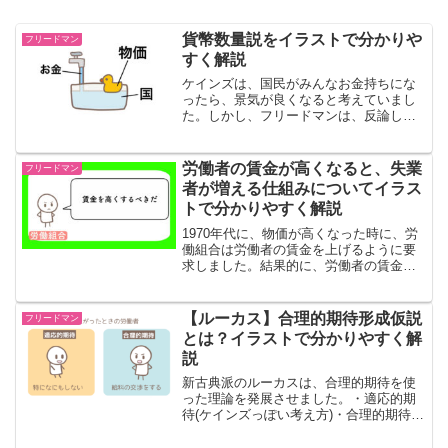
貨幣数量説をイラストで分かりや
フリードマン
すく解説
ケインズは、国民がみんなお金持ちにな
ったら、景気が良くなると考えていまし
た。しかし、フリードマンは、反論しま
した。なぜ、みんながお金持ちになって
も、景気は良くならないのでしょうか？
詳しく見ていきます。みんなをお金持ち
労働者の賃金が高くなると、失業
フリードマン
にみんなをお金持ちにする...
者が増える仕組みについてイラス
トで分かりやすく解説
1970年代に、物価が高くなった時に、労
働組合は労働者の賃金を上げるように要
求しました。結果的に、労働者の賃金は
高くなったのですが、失業者が増えてし
まいました。なぜそうなったのか見てい
きます。賃金を高くする1970年代のアメ
【ルーカス】合理的期待形成仮説
フリードマン
リカでは、労働組...
とは？イラストで分かりやすく解
説
新古典派のルーカスは、合理的期待を使
った理論を発展させました。・適応的期
待(ケインズっぽい考え方)・合理的期待
(新古典派)この二つを比較してみていきま
す。政策政府は、物価を上げたり下げた