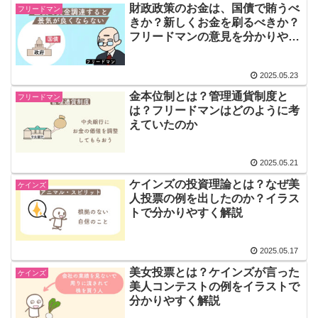
財政政策のお金は、国債で賄うべ
フリードマン
きか？新しくお金を刷るべきか？
フリードマンの意見を分かりやす
く解説
2025.05.23
金本位制とは？管理通貨制度と
フリードマン
は？フリードマンはどのように考
えていたのか
2025.05.21
ケインズの投資理論とは？なぜ美
ケインズ
人投票の例を出したのか？イラス
トで分かりやすく解説
2025.05.17
美女投票とは？ケインズが言った
ケインズ
美人コンテストの例をイラストで
分かりやすく解説