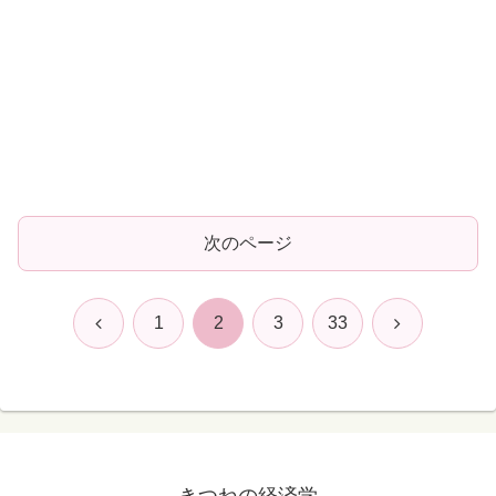
次のページ
前
次
1
2
3
33
へ
へ
きつねの経済学