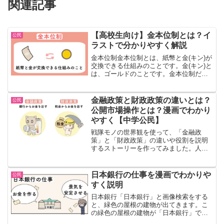
関連記事
【高校生向け】金本位制とは？イ
公民
ラストで分かりやすく解説
金本位制金本位制とは、紙幣と金(キン)が
交換できる仕組みのことです。金(キン)と
は、ゴールドのことです。金本位制だっ
た時代、お金とは、「金と交換できるも
の」でした。すごく昔の時代では、金そ
のものがお金として使われていた時もあ
金融政策と財政政策の違いとは？
公民
りましたが、いつ...
公開市場操作とは？漫画でわかり
やすく【中学公民】
戦隊モノの世界観を使って、「金融政
策」と「財政政策」の違いや役割を説明
するストーリーを作ってみました。人物
紹介不景気不景気のときは、モノが売れ
ません。モノが売れないと会社が儲かり
ません。会社が儲からないと、そこで働
日本銀行の仕事を漫画でわかりや
公民
いている人は、給料(もらえ...
すく説明
日本銀行「日本銀行」と画像検索をする
と、緑色の屋根の建物が出てきます。こ
の緑色の屋根の建物が「日本銀行」で
す。日本には、銀行はたくさんあります