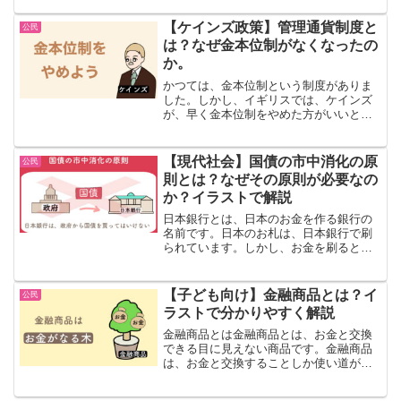
が、日本銀行は一つだけです。日本銀行
は、日本の中央銀行です。アメリカには
【ケインズ政策】管理通貨制度と
公民
「FRB」という中央銀行が...
は？なぜ金本位制がなくなったの
か。
かつては、金本位制という制度がありま
した。しかし、イギリスでは、ケインズ
が、早く金本位制をやめた方がいいと主
張し続けていました。金本位制とは何
か？なぜケインズはやめた方がいいと考
えたのか？詳しく見ていきます。金本位
【現代社会】国債の市中消化の原
公民
制とは金本位制とは、お金の...
則とは？なぜその原則が必要なの
か？イラストで解説
日本銀行とは、日本のお金を作る銀行の
名前です。日本のお札は、日本銀行で刷
られています。しかし、お金を刷るとき
には、ルールがあります。それは、政府
は、日本銀行から直接、お金をもらって
はいけないというルールです。政府が日
【子ども向け】金融商品とは？イ
公民
本銀行から直接お金をもら...
ラストで分かりやすく解説
金融商品とは金融商品とは、お金と交換
できる目に見えない商品です。金融商品
は、お金と交換することしか使い道があ
りません。具体例具体的には、預金、株
式、投資信託、債券、保険などが金融商