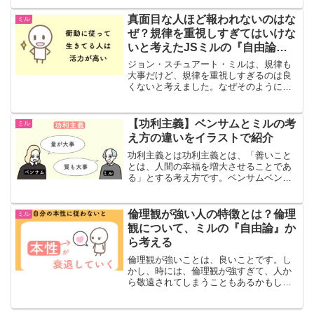
自由について、考えていきます。議論が
大切な理由議論が大切な理由は、人は、
真面目な人ほど報われないのはな
ミル
答えを教えてもらっている...
ぜ？規律を重視しすぎてはいけな
いと考えたJSミルの『自由論』
から考えてみる
ジョン・スチュアート・ミルは、規律も
大事だけど、規律を重視しすぎるのは良
くないと考えました。なぜそのように考
えたのか見ていきます。個性と規律人に
は、個性があります。個性は、欲求や衝
動を持っています。また、社会には、規
【功利主義】ベンサムとミルの考
ミル
律があります。規律がある...
え方の違いをイラストで紹介
功利主義とは功利主義とは、「善いこと
とは、人間の幸福を増大させることであ
る」とする考え方です。ベンサムベンサ
ムは、一人のお金持ちが幸せになって、
大多数の労働者が不幸になっていること
に、問題意識を持っていました。そのた
倫理観が強い人の特徴とは？倫理
ミル
め、幸せを計算しようと提...
観について、ミルの『自由論』か
ら考える
倫理観が強いことは、良いことです。し
かし、時には、倫理観が強すぎて、人か
ら敬遠されてしまうこともあるかもしれ
ません。この記事では、倫理観につい
て、ジョン・スチュアート・ミルが『自