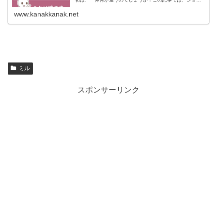
ン・スチュアート・ミルが書いた『自由論』を紹介しなが
ら、お節介について考えてみます。強...
www.kanakkanak.net
ミル
スポンサーリンク