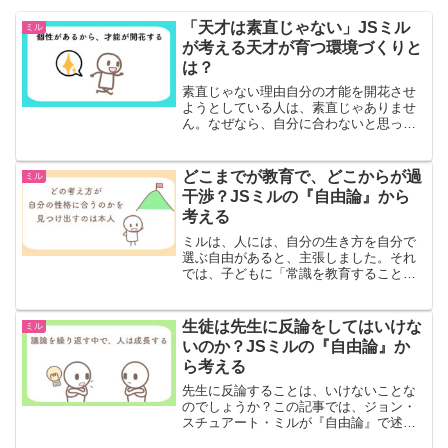
「天才は素直じゃない」JSミル
ミル
が考える天才が育つ環境づくりと
は？
素直じゃない理由自分の才能を開花させ
ようとしている人は、素直じゃありませ
ん。なぜなら、自分に合わないと思った
ものを拒否するからです。彼らには、抑
え込むことのできない強い意志がありま
す。クラスメイトとや、グループの人た
どこまでが教育で、どこからが過
ミル
ちから「異端だ」と思われ...
干渉？JSミルの『自由論』から
考える
ミルは、人には、自分の生き方を自分で
選ぶ自由があると、主張しました。それ
では、子どもに「常識を教育すること」
は、悪いことなのでしょうか？この記事
では、ジョン・スチュアート・ミルが
『自由論』で述べた内容について見てい
生徒は先生に反論をしてはいけな
ミル
きます。教育ミルは、子ども...
いのか？JSミルの『自由論』か
ら考える
先生に反論することは、いけないことな
のでしょうか？この記事では、ジョン・
スチュアート・ミルが『自由論』で述べ
た内容をもとに、生徒が意見を発言する