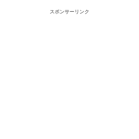
由論』で述べた内容について、見ていき
ます。倫理観が強い人の特徴...
スポンサーリンク