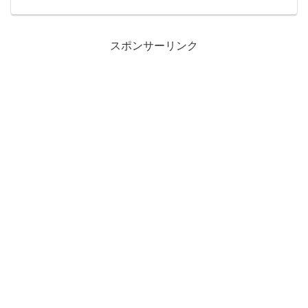
ます。パン屋とあるパン屋さんでは、2人
のスタッフが働いています。1つ500円の
パンを、10個売りました。その日の売り
上げは、5000...
スポンサーリンク