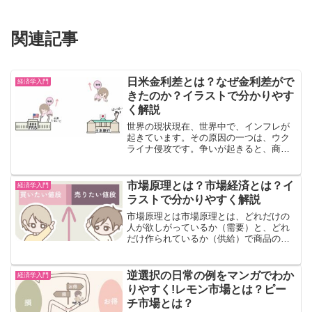
関連記事
日米金利差とは？なぜ金利差がで
経済学入門
きたのか？イラストで分かりやす
く解説
世界の現状現在、世界中で、インフレが
起きています。その原因の一つは、ウク
ライナ侵攻です。争いが起きると、商品
を生産しづらくなります。なぜなら、農
家の人が避難しなければいけなかった
り、作ったものが壊されたりするからで
市場原理とは？市場経済とは？イ
経済学入門
す。ロシアがウクライナに侵...
ラストで分かりやすく解説
市場原理とは市場原理とは、どれだけの
人が欲しがっているか（需要）と、どれ
だけ作られているか（供給）で商品の値
段が決まる仕組みのことです。ただ、こ
の説明だと、教科書的すぎて分かりづら
いので経済学の初心者のとき、私は、↓こ
逆選択の日常の例をマンガでわか
経済学入門
のように考えることにし...
りやすく!レモン市場とは？ピー
チ市場とは？