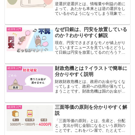
逆選択逆選択とは、情報量や利益の差に
よって、あたかも本来とは逆の選択をし
ているかのようになってしまう現象です
例えば、お得な方を選んだつもりが、損
な方を選んでしまっているという状況の
時に使います逆選択の例1逆選択の例です
なぜ日銀は、円安を放置している
経済学入門
中古車の販売について見...
のか？わかりやすく解説
現在、円安でさまざまなモノが値上がり
していますニュースを見ているとどうし
て日銀は円安を放置してるのだろう？と
疑問に思う人もいると思います今回は、
日本銀行が円安の対策をすることができ
ない理由について描いていきます 円安
財政危機とは？イラストで簡単に
経済学入門
対策ができない理由現在、...
分かりやすく説明
財政財政危機とは、政府のお金がなくな
ってしまって、政府への信用が落ちてし
まうことです。財政危機は国のお金がな
くなってしまって、国の信用度が下がっ
た時におきます。国のお金のことを「財
政」といいます。財政は「みんなの税金
三面等価の原則を分かりやすく解
経済学入門
や国債など」でできていま...
説
「三面等価の原則」とは、生産と、分配
と、支出が同じ金額になるという原則の
ことです。これをパン屋で、たとえてみ