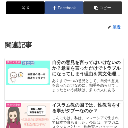
X
Facebook
コピー
筆者
関連記事
自分の意見を言ってはいけないの
異文化理解
か？意見を言っただけでトラブル
になってしまう理由を異文化理解
の観点から考える
あくまで一つの意見として、自分の意見
を言っただけなのに、相手を怒らせてし
まったという経験は、多くの人にあると
思います。なぜ、率直に意見を言っただ
けで、トラブルになってしまうのでしょ
うか？エリン・メイヤーの『異文化理解
イスラム教の国では、性教育をす
異文化理解
力』を参考に、考えていき...
る事がタブーなのか？
こんにちは。私は、マレーシアで生まれ
て日本で育ちました。今回は、アフガニ
スタン人と2人で、性教育というテーマで