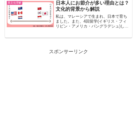
け流す彼女たちは、ネガティブなフィー
日本人にお節介が多い理由とは？
異文化理解
ドバックを、軽く受け流す...
文化的背景から解説
私は、マレーシアで生まれ、日本で育ち
ました。また、4回留学(イギリス・フィ
リピン・アメリカ・バングラデシュ)した
ことがあります。いろんな国の方にお世
話になる中で、「お節介」が起こりやす
い文化について感じたことがあるので、
ここにまとめます。ま...
スポンサーリンク