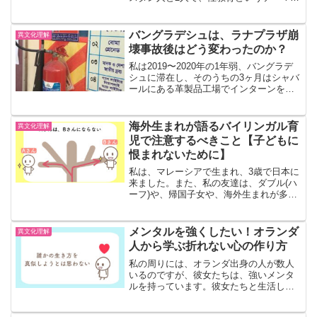
話し合ってみたので、ここにまとめま
す。きっかけまず、なぜいきなりこんな
テーマで話したくなったのかのきっかけ
バングラデシュは、ラナプラザ崩
異文化理解
について書きます。きっか...
壊事故後はどう変わったのか？
私は2019〜2020年の1年弱、バングラデ
シュに滞在し、そのうちの3ヶ月はシャバ
ールにある革製品工場でインターンをし
ました。2019年時点のバングラデシュの
状況について書きます。ファストファッ
ションへの対応ファストファッション
海外生まれが語るバイリンガル育
異文化理解
は、2000...
児で注意するべきこと【子どもに
恨まれないために】
私は、マレーシアで生まれ、3歳で日本に
来ました。また、私の友達は、ダブル(ハ
ーフ)や、帰国子女や、海外生まれが多い
です。海外にルーツを持つ人たちの人生
相談を聞くなかで分かったことは、当事
者の悩みは、言語力の問題だけではない
メンタルを強くしたい！オランダ
異文化理解
ということです。言...
人から学ぶ折れない心の作り方
私の周りには、オランダ出身の人が数人
いるのですが、彼女たちは、強いメンタ
ルを持っています。彼女たちと生活して
る中で、素敵だなぁっと思ったことを、
ここにまとめます。フィードバックは受