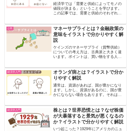
ういうことなのか？
経済学では「需要と供給によってモノの
値段が決まる」ということを学びます。
この記事では、需要と供給のそれぞれの
意味と、グラフについて紹介します。需
要とは需要とは「お客さんが商品を買う
こと」です。需要があるということは、
マネーサプライとは？金融政策の
公民
お客さんがいるということ...
意味をイラストで分かりやすく解
説
ケインズのマネーサプライ（貨幣供給）
についての考え方は、古典派と大きく違
います。ポイントは、買い物をする人が
増えるかどうかです。古典派は、マネー
サプライが増えても、買い物する人は増
えないと考えました。ケインズは、マネ
オランダ病とは？イラストで分か
経済学入門
ーサプライが増えると、買...
りやすく解説
通常は、資源があれば、国が豊かになり
ます。しかし、資源があるのに、国が豊
かにならない場合もあります。それは、
オランダ病と呼ばれる状態です。なぜ、
資源があるのに豊かにならないのでしょ
うか？見ていきます。オランダ病1960年
株とは？世界恐慌とは？なぜ株価
経済学入門
代、オランダの北海海...
が大暴落すると景気が悪くなるの
か？イラストで分かりやすく解説
いつ起こった？1929年にアメリカのニュ