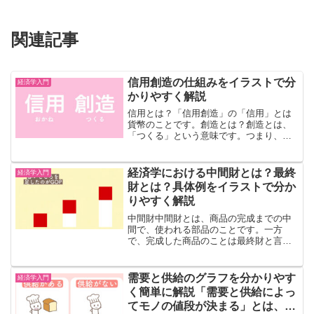
関連記事
信用創造の仕組みをイラストで分
経済学入門
かりやすく解説
信用とは？「信用創造」の「信用」とは
貨幣のことです。創造とは？創造とは、
「つくる」という意味です。つまり、信
用創造とは、「お金をつくる」というこ
とです。お金を作る信用創造は、「お金
をつくる」ということです。「お金を作
経済学における中間財とは？最終
経済学入門
る」と言っても、目に見え...
財とは？具体例をイラストで分か
りやすく解説
中間財中間財とは、商品の完成までの中
間で、使われる部品のことです。一方
で、完成した商品のことは最終財と言い
ます。例えば、家を作るとします。その
時、キッチンや洗面台、床材などの部品
を集めて、合体させます。この時のキッ
需要と供給のグラフを分かりやす
経済学入門
チンや洗面台などのことを中...
く簡単に解説「需要と供給によっ
てモノの値段が決まる」とは、ど