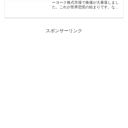
ーヨーク株式市場で株価が大暴落しまし
た。これが世界恐慌の始まりです。なぜ
起こった？世界恐慌が起きた理由を、教
科書的に説明すると景気が良すぎて株が
実際の価値以上に買われていた。株価が
下がると、多くの人が...
スポンサーリンク