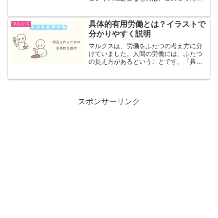
です。生産手段とは生産手段とは、物を
つくるために必要なもののことです。例
えば、「原料」や「工場・機械」、「ト
具体的有用労働とは？イラストで
マルクス
ラック」などです。「生産手...
分かりやすく説明
マルクスは、労働をふたつの考え方に分
けていました。人間の労働には、ふたつ
の捉え方があるということです。「具体
的有用労働」と「抽象的人間労働」で
す。 具体的有用労働とは、具体的な仕
事をして、使用価値をつくるということ
です。一方で、抽象的人間労...
スポンサーリンク