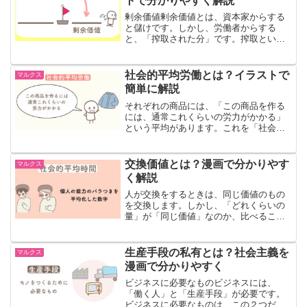
トで分かりやすく解説
剰余価値剰余価値とは、資本家からする
と儲けです。しかし、労働者からする
と、「搾取された分」です。搾取という
のは、「自分ががんばって作ったお金の
一部を、会社に取られている状態」で
す。剰余価値は、労働者が給料をもらえ
社会的平均労働とは？イラストで
マルクス
ない分の労働です。働くことを...
簡単に解説
それぞれの商品には、「この商品を作る
には、通常これくらいの労力がかかる」
という平均があります。これを「社会的
平均労働」といいます。社会的平均労働
仕事をする時、仕事が早い人もいれば、
遅い人もいます。例えば、服を作るとし
交換価値とは？漫画で分かりやす
マルクス
ます。 Aさんは、60分...
く解説
人が交換をするときは、同じ価値のもの
を交換します。しかし、「どれくらいの
量」が「同じ価値」なのか、比べること
は、難しいです。そのため、「同じ労働
量かどうか」を考えるようになったので
す。交換人が交換をしたい時、同じ価値
生産手段の私有とは？社会主義を
マルクス
のものを交換します。しか...
漫画で分かりやすく
ビジネスに必要なものビジネスには、
「働く人」と「生産手段」が必要です。
ビジネスに必要なものは、この２つだけ