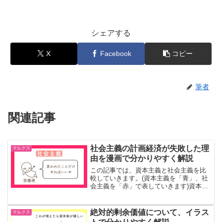
シェアする
X
Facebook
コピー
筆者
関連記事
社会主義の計画経済が失敗した理
マルクス
由を漫画で分かりやすく解説
この記事では、資本主義と社会主義を比
較していきます。(資本主義を「青」、社
会主義を「赤」で表していきます)資本主
義資本主義とは、働いた分だけ富を得る
ことができるシステムです頑張った分だ
けお金を稼げるので、みんながモチベー
絶対的剰余価値について、イラス
マルクス
ションをもって働くこ...