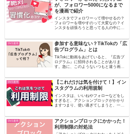
が、フォロワー5000になるまで
を漫画で紹介
インスタでフォロワーって増やせるの？
フォロワーを増やすのって大変なの？イ
ンスタを頑張ろうと思ってる人の中に
は、そのような疑問を持ってる人もいる
かもしれません今回は、私が２年間でフ
ォロワーが5000人になった時までの経験
参加する意味ない？TikTokの「広
SNS運用
を漫画にしてみましたま...
告プログラム」とは
TikTokに動画をあげていると、『広告プ
ログラム』に招待されることがありま
す。急に、このようないつもと違う画面
になると、スパムなのかと、びっくりし
てしまいますよね。しかし、これはスパ
ムではないので、まずはご安心くださ
【これだけは気を付けて！】イン
SNS運用
い。広告プログラムとは...
スタグラムの利用規制
インスタは、いいねやフォローなどをし
すぎると、アクションブロックがかかり
ますつまり、使い過ぎてしまうと、一時
的に利用できなくなるのですせっかくフ
ォロワーを増やすために、いいね周りを
してきたのに、アカウントが停止された
アクションブロックにかかった！
SNS運用
ら、元も子もないですよね...
利用制限の対処法