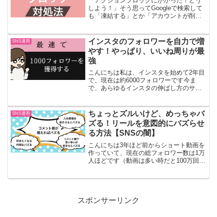
「アクションブロックにかかった！どう
しよう！」そう思ってGoogleで検索して
も「凍結する」とか「アカウントが削除
される」など、怖い文章がどんどん出て
きて、あわわわわわわわわってなってし
まいますよねその気持ちわかりますでも
インスタのフォロワーを自力で増
SNS運用
大丈夫ですブログの...
やす！やっぱり、いいね周りが最
強
こんにちは私は、インスタを始めて2年目
で、現在は約6000フォロワーです今ま
で、あらゆるインスタの伸ばし方のサイ
トを見ながら、試行錯誤してきましたま
だ、フォロワーが多い訳ではありません
が、たくさん模索した自負はありますこ
ちょっとズルいけど、めっちゃバ
SNS運用
の記事では「インスタ...
ズる！リールを意図的にバズらせ
る方法【SNSの闇】
こんにちは3年ほど前からショート動画を
作っていて、現在の総フォロワー数は1万
人ほどです（動画は多い時だと100万回再
生してもらったりしています）動画をア
ップしている中でこれさえすれば、リー
ルがバズるという法則が、だいたい分か
ってきたので、こ...
スポンサーリンク