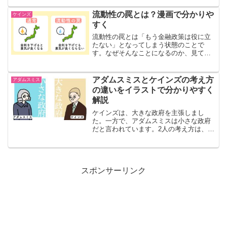
か？詳しくみていきます。当時の状況ケ
インズが生きてた時代のアメリカは、み
流動性の罠とは？漫画で分かりや
ケインズ
んな貧しくて「パンを買い...
すく
流動性の罠とは「もう金融政策は役に立
たない」となってしまう状態のことで
す。なぜそんなことになるのか、見てい
きます。投資家って誰？流動性のワナの
話をする時に「投資家」という言葉が
「設備投資(民間投資)をする人」を指して
アダムスミスとケインズの考え方
アダムスミス
る場合と、「債券を買う人...
の違いをイラストで分かりやすく
解説
ケインズは、大きな政府を主張しまし
た。一方で、アダムスミスは小さな政府
だと言われています。2人の考え方は、ど
う違うのでしょうか？みていきます。ア
ダムスミスアダムスミスが恐れていたこ
とは「政府が国民の自由を奪ってしまう
こと」です。アダムスミス...
スポンサーリンク