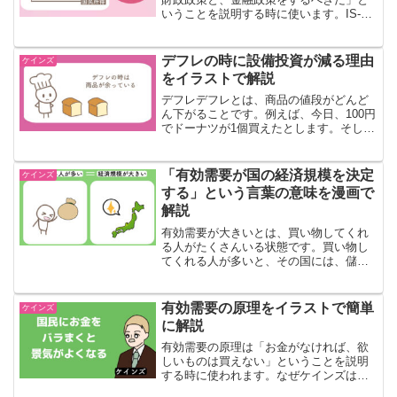
いうことを説明する時に使います。IS-LM
分析の目的は、財政政策と、金融政策が
役に立つことを説明することです。IS曲
線は「財政政策をすると、国民所得が増
デフレの時に設備投資が減る理由
ケインズ
える」とい...
をイラストで解説
デフレデフレとは、商品の値段がどんど
ん下がることです。例えば、今日、100円
でドーナツが1個買えたとします。そし
て、デフレが起きて、次の日は、100円で
ドーナツが２個買えるようになったとし
ます。このように、いままでより「おト
「有効需要が国の経済規模を決定
ケインズ
クに」商品が買え...
する」という言葉の意味を漫画で
解説
有効需要が大きいとは、買い物してくれ
る人がたくさんいる状態です。買い物し
てくれる人が多いと、その国には、儲か
ってる人が多いということです。つま
り、国の経済規模は大きいということで
す。この記事では、「有効需要が、国の
有効需要の原理をイラストで簡単
ケインズ
経済規模を決定する」という...
に解説
有効需要の原理は「お金がなければ、欲
しいものは買えない」ということを説明
する時に使われます。なぜケインズは有
効需要の原理について述べたのでしょう