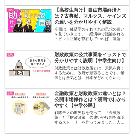
カは、貿易が赤字になり、困っていまし
た。一方で、日本は、どんどん成長して
【高校生向け】自由市場経済と
公民
いて、貿易で儲かっていまし...
は？古典派、マルクス、ケインズ
の違いを分かりやすく解説
今回は、経済学のそれぞれの思想の違い
を見ていきます。 経済学で議論される
トピック正解が存在していれば、議論は
おきません。しかし、正解がないと、議
論は起きます。経済でよく議論されるの
は、自由市場経済というテーマについて
財政政策の公共事業をイラストで
公民
です。自由市場経済が大好...
分かりやすく説明【中学生向け】
財政政策とは財政政策とは、景気を良く
するために、政府が頑張ることです。景
気とは景気とは「日本がどれくらい元気
か」ということです。みんながたくさん
買い物をすると、日本が元気になりま
す。みんながたくさん買い物をする状態
金融政策と財政政策の違いとは？
公民
を「景気が良い」と言います...
公開市場操作とは？漫画でわかり
やすく【中学公民】
戦隊モノの世界観を使って、「金融政
策」と「財政政策」の違いや役割を説明
するストーリーを作ってみました。人物
紹介不景気不景気のときは、モノが売れ
ません。モノが売れないと会社が儲かり