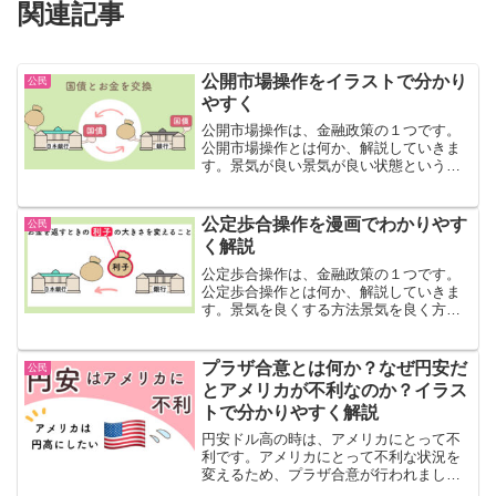
関連記事
公開市場操作をイラストで分かり
公民
やすく
公開市場操作は、金融政策の１つです。
公開市場操作とは何か、解説していきま
す。景気が良い景気が良い状態というの
は「過熱しすぎず、冷え込みすぎていな
い状態」です。つまり、ちょうどいい状
態です。景気は、景気が過熱してもダメ
公定歩合操作を漫画でわかりやす
公民
で、冷え込みすぎてもダメ...
く解説
公定歩合操作は、金融政策の１つです。
公定歩合操作とは何か、解説していきま
す。景気を良くする方法景気を良く方法
は、2つしかありません。金融政策と財政
政策です。金融政策は、日本銀行が行い
ます。財政政策は、政府が行います。そ
プラザ合意とは何か？なぜ円安だ
公民
して、金融政策には次の...
とアメリカが不利なのか？イラス
トで分かりやすく解説
円安ドル高の時は、アメリカにとって不
利です。アメリカにとって不利な状況を
変えるため、プラザ合意が行われまし
た。当時のアメリカと日本当時のアメリ