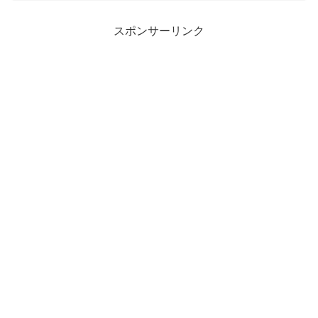
ません。会社が儲からないと、そこで働
いている人は、給料(もらえ...
スポンサーリンク